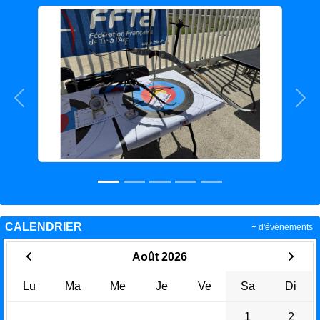
Précedent
Sui
CALENDRIER
+ d'évènements
Août 2026
Lu
Ma
Me
Je
Ve
Sa
Di
1
2